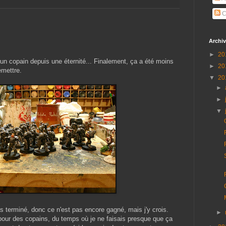
C
Archiv
►
20
un copain depuis une éternité... Finalement, ça a été moins
►
20
emettre.
▼
20
►
►
▼
as terminé, donc ce n'est pas encore gagné, mais j'y crois.
►
 pour des copains, du temps où je ne faisais presque que ça