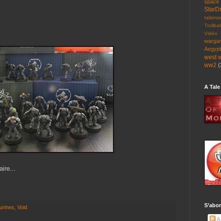
space
StarD
talisma
Trollbal
Vidéo
warga
Aegyp
west 
ww2
(
A Tale
ire...
S’abon
gurines
,
Void
Ar