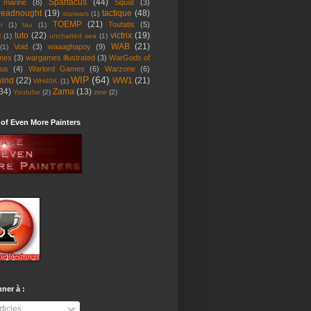
Spartacus
(44)
 marine
(8)
Squat
(3)
readnought
(19)
tactique
(48)
starwars
(1)
TOEMP
(21)
Toutatis
(5)
n
(1)
tau
(1)
tuto
(22)
victrix
(19)
l
(1)
uncharted sea
(1)
WAB
(21)
Void
(3)
waaaghapoy
(9)
(1)
mes
(3)
wargames illustrated
(3)
WarGods of
tus
(4)
Warlord Games
(6)
Warzone
(6)
WIP
(64)
wind
(22)
WW1
(21)
WH40K
(1)
34)
Zama
(13)
Youtube
(2)
zine
(2)
 of Even More Painters
ner à :
ticles