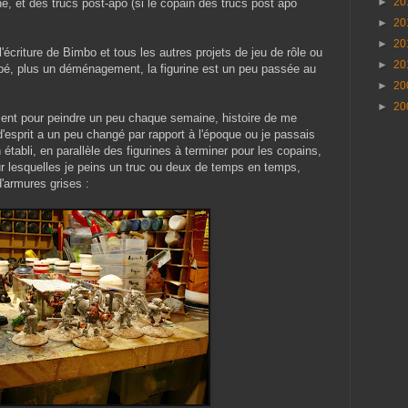
►
20
e, et des trucs post-apo (si le copain des trucs post apo
►
20
►
20
l'écriture de Bimbo et tous les autres projets de jeu de rôle ou
►
20
cipé, plus un déménagement, la figurine est un peu passée au
►
20
►
20
nt pour peindre un peu chaque semaine, histoire de me
'esprit a un peu changé par rapport à l'époque ou je passais
on établi, en parallèle des figurines à terminer pour les copains,
ur lesquelles je peins un truc ou deux de temps en temps,
'armures grises :