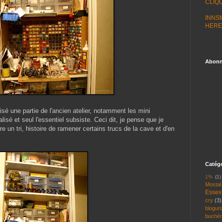
CLIQU
INNS
HERE
Abonné
isé une partie de l'ancien atelier, notamment les mini
lisé et seul l'essentiel subsiste. Ceci dit, je pense que je
re un tri, histoire de ramener certains trucs de la cave et d'en
Catégo
1%
(1)
Mostal
Essex
cry
(3)
bloguri
buchè