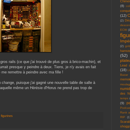
Chimér
(8)
col
conqui
C
(12)
Déc
(2)
descen
ECW
(
figu
Impér
(2)
go
hamst
(52)
plate
ros rails (ce que j'ai trouvé de plus gros à brico-machin), et
Lead a
rait presque y peindre à deux. Tiens, je n'y avais en fait
(18)
Li
 me remettre à peindre avec ma fille !
Bazar
memoir
u change, puisque j'ai gagné une nouvelle table de salle à
moula
laquelle même un Hérésie d'Horus ne prend pas trop de
numid
des N
temps
pe
(9)
Podcas
Rank a
,
figurines
RIP
(1
Scarab
shoggo