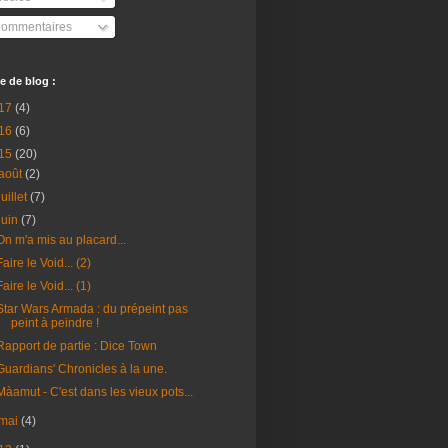
ommentaires
e de blog :
17
(4)
16
(6)
15
(20)
août
(2)
juillet
(7)
juin
(7)
On m'a mis au placard...
Faire le Void... (2)
Faire le Void... (1)
Star Wars Armada : du prépeint pas
peint à peindre !
Rapport de partie : Dice Town
Guardians' Chronicles à la une.
Màamut - C'est dans les vieux pots...
mai
(4)