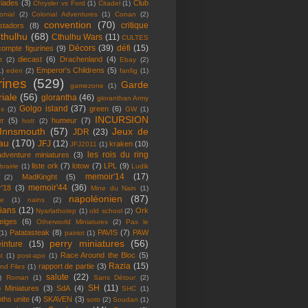
iades
(3)
Club
Chrysler vs Ford
(1)
Citadel
(1)
onial
(2)
Colonial Adventures
(1)
Conan
(2)
convention
(70)
critique
stadors
(8)
thulhu
(68)
Cthulhu Wars
(11)
CULTES
Décors
(39)
défi
(15)
ompte figurines
(9)
diecast
(6)
Drachenland
(4)
t
(2)
Ebay
(2)
Emperor's Childrens
(5)
1)
eden
(2)
fanfig
(1)
rines
(529)
Garde
gamezone
(1)
iale
(56)
glorantha
(46)
gloranthan Army
Golgo island
(37)
green
(6)
bs
(2)
GW
(1)
INCURSION
er
(5)
humeur
(7)
hott
(2)
Innsmouth
(57)
Jeux de
JDR
(23)
au
(170)
JFJ
(12)
kraken
(10)
JFJ2011
(1)
les rois du ring
dventure miniatures
(3)
liste ork
(7)
lotow
(7)
LPL
(9)
brairie
(1)
Ludik
memoir'14
(17)
MadKinght
(5)
(2)
memoir'44
(36)
'18
(3)
Mine du Nain
(1)
napoléonien
(87)
ge
(1)
nains
(2)
ians
(12)
Ork
Nyarlathotep
(1)
old school
(2)
eiges
(6)
Otherworld Miniatures
(2)
Pas le
Patatasteak
(8)
PAVIS
(7)
PAW
(1)
patriot
(1)
perry miniatures
(56)
inture
(15)
Race Around the Bloc
(5)
t
(1)
post-apo
(1)
Razia
(15)
rapport de partie
(3)
nd Files
(1)
salute
(22)
)
Roman
(1)
Sans Détour
(2)
SH
(11)
 Miniatures
(3)
SdA
(4)
SHC
(1)
ths unite
(4)
SKAVEN
(3)
sottr
(2)
Soudan
(1)