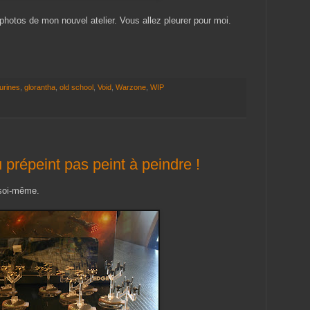
 photos de mon nouvel atelier. Vous allez pleurer pour moi.
gurines
,
glorantha
,
old school
,
Void
,
Warzone
,
WIP
prépeint pas peint à peindre !
 soi-même.