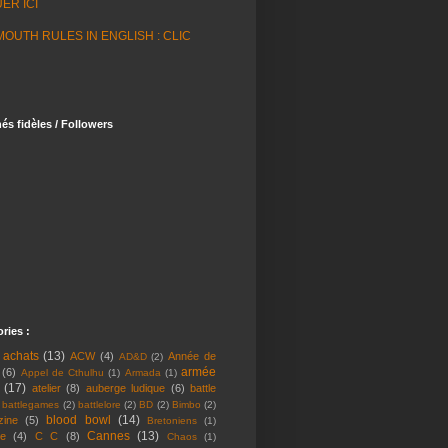
ER ICI
MOUTH RULES IN ENGLISH : CLIC
s fidèles / Followers
ries :
achats
(13)
ACW
(4)
Année de
AD&D
(2)
armée
(6)
Appel de Cthulhu
(1)
Armada
(1)
(17)
atelier
(8)
auberge ludique
(6)
battle
battlegames
(2)
battlelore
(2)
BD
(2)
Bimbo
(2)
blood bowl
(14)
zine
(5)
Bretoniens
(1)
Cannes
(13)
re
(4)
C C
(8)
Chaos
(1)