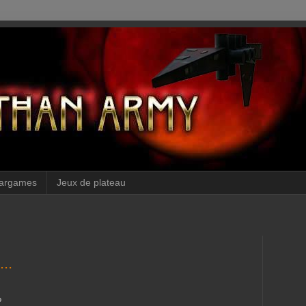
argames
Jeux de plateau
..
?